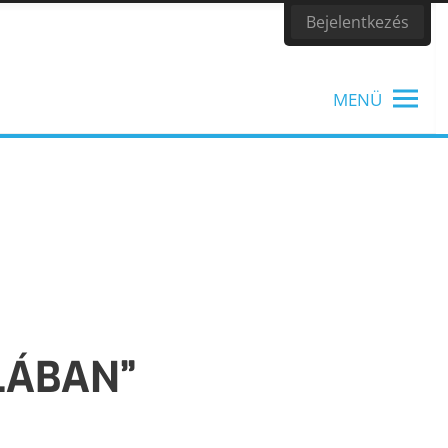
Bejelentkezés
MENÜ
TANÁROKNAK
Tanítási segédanyagok, könyvek
LÁBAN”