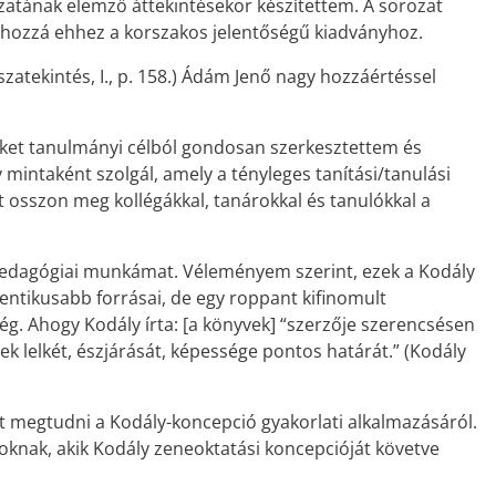
zatának elemző áttekintésekor készítettem. A sorozat
 hozzá ehhez a korszakos jelentőségű kiadványhoz.
zatekintés, I., p. 158.) Ádám Jenő nagy hozzáértéssel
eket tanulmányi célból gondosan szerkesztettem és
intaként szolgál, amely a tényleges tanítási/tanulási
 osszon meg kollégákkal, tanárokkal és tanulókkal a
a pedagógiai munkámat. Véleményem szerint, ezek a Kodály
entikusabb forrásai, de egy roppant kifinomult
ég. Ahogy Kodály írta: [a könyvek] “szerzője szerencsésen
k lelkét, észjárását, képessége pontos határát.” (Kodály
t megtudni a Kodály-koncepció gyakorlati alkalmazásáról.
oknak, akik Kodály zeneoktatási koncepcióját követve