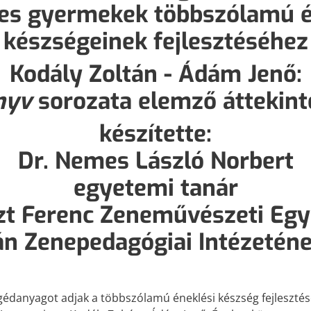
ves gyermekek többszólamú é
készségeinek fejlesztéséhez
Kodály Zoltán - Ádám Jenő:
nyv
sorozata elemző áttekint
készítette:
Dr. Nemes László Norbert
egyetemi tanár
szt Ferenc Zeneművészeti Eg
án Zenepedagógiai Intézeténe
gédanyagot adjak a többszólamú éneklési készség fejlesztés