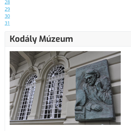
28
29
30
31
Kodály Múzeum