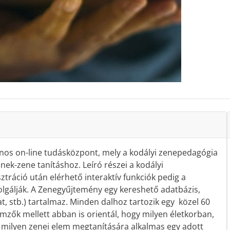
vános on-line tudásközpont, mely a kodályi zenepedagógia
nek-zene tanításhoz. Leíró részei a kodályi
tráció után elérhető interaktív funkciók pedig a
lgálják. A Zenegyűjtemény egy kereshető adatbázis,
t, stb.) tartalmaz. Minden dalhoz tartozik egy közel 60
emzők mellett abban is orientál, hogy milyen életkorban,
 milyen zenei elem megtanítására alkalmas egy adott