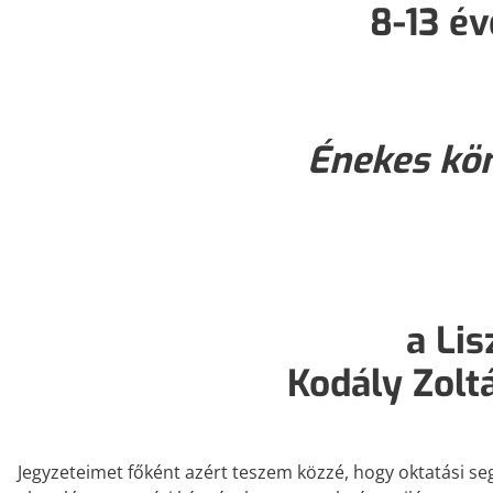
8-13 é
Énekes kö
a Li
Kodály Zolt
Jegyzeteimet főként azért teszem közzé, hogy oktatási se