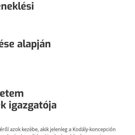
neklési
ése alapján
yetem
k igazgatója
éről azok kezébe, akik jelenleg a Kodály-koncepción