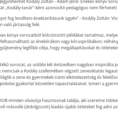
 Jegyzeteimet Kodály Zoltán - Ádám Jenő: Énekes könyv soro
gát „Kodály-tanár”-ként azonosító pedagógus nem férhetett
t fog lendíteni énektanításunk ügyén” - Kodály Zoltán: Viss
 való jártasság felé.
ekes könyv sorozatból kölcsönzött példákat tartalmaz, mely
 felhasználható az énekórákon vagy kóruspróbákon; néhány m
űjtemény legfőbb célja, hogy megállapításokat és ötleteket
rtékű sorozat, az utóbbi két évtizedben nagyban inspirált
ek nemcsak a Kodály szellemében végzett zeneoktatás legaut
glik a zene és gyermekek iránti elkötelezettség és felelőss
kolai gyakorlat közvetlen tapasztalataival. Ismeri a gyerme
HUB minden olvasója hasznosnak találja, aki szeretne többe
ő második (átdolgozott) kiadás újabb ötleteket fog adni az