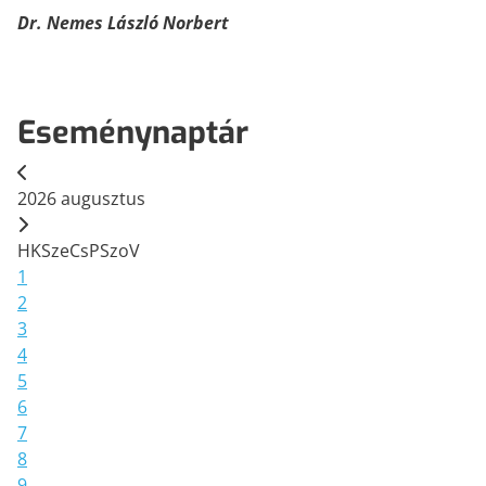
Dr. Nemes László Norbert
Eseménynaptár
2026
augusztus
H
K
Sze
Cs
P
Szo
V
1
2
3
4
5
6
7
8
9