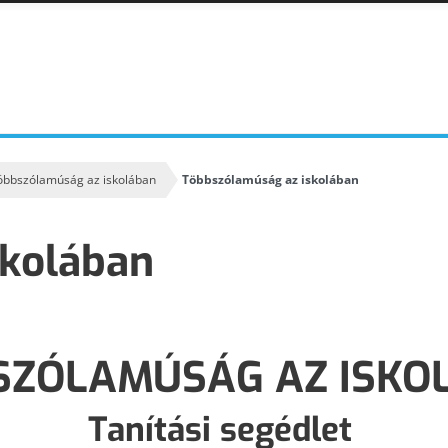
öbbszólamúság az iskolában
Többszólamúság az iskolában
KODÁLY ZOLTÁN
KODÁLY INTÉZET
ESEMÉNYNAPTÁR
skolában
ALAPELVEK
A kodályi zenepedagógia alapelvei
SZÓLAMÚSÁG AZ ISKO
Tanítási segédlet