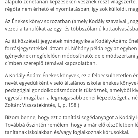
alapuló zenetanári képzéseken vesznek részt világszerte.
régóta nem érhető el nyomtatásban, így sok külföldi, ma
Az Énekes könyv sorozatban (amely Kodály szavaival „nagyo
vezeti a tanulókat az egy- és többszólamú kottaolvasásban
Az itt közzétett jegyzetek mindegyike a Kodály-Ádám: Én
forrásjegyzetekkel láttam el. Néhány példa egy az egyben
igényeknek megfelelően módosítható; de e módszertani gy
címben szereplő témával kapcsolatban.
A Kodály-Ádám: Énekes könyvek, ez a felbecsülhetetlen é
nevét egyedüliként viselő általános iskolai énekes könyv
pedagógiai gondolkodásmódot is tükröznek, amelyből kivilá
egyesíti magában a legmagasabb zenei képzettséget a népis
Zoltán: Visszatekintés, I., p. 158.)
Bízom benne, hogy ezt a tanítási segédanyagot a Kodály 
Továbbá őszintén remélem, hogy a már előkészületben lév
tanítanak iskolákban és/vagy foglalkoznak kórusokkal.