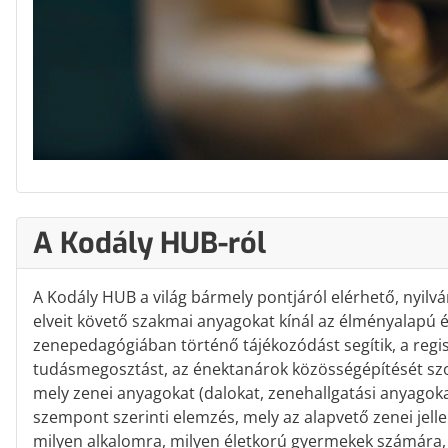
A Kodály HUB-ról
A Kodály HUB a világ bármely pontjáról elérhető, nyil
elveit követő szakmai anyagokat kínál az élményalapú é
zenepedagógiában történő tájékozódást segítik, a regisz
tudásmegosztást, az énektanárok közösségépítését szo
mely zenei anyagokat (dalokat, zenehallgatási anyagoka
szempont szerinti elemzés, mely az alapvető zenei jell
milyen alkalomra, milyen életkorú gyermekek számára,