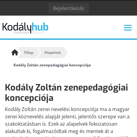
Bejelentkezés
Főlap
Alapelvek
Kodály Zoltán zenepedagógiai koncepciója
KODÁLY ZOLTÁN
KODÁLY INTÉZET
ESEMÉNYNAPTÁR
Kodály Zoltán zenepedagógiai
koncepciója
Kodály Zoltán zenei nevelési koncepciója ma a magyar
zenei köznevelés alapját jelenti, jelentős szerepe van a
KODÁLY KÖVETŐI
ALAPELVEK
szakoktatásban is. Ezek az alapelvek fokozatosan
Kodály követőiről
A kodályi zenepedagógia alapelvei
alakultak ki, fogalmazódtak meg és mentek át a