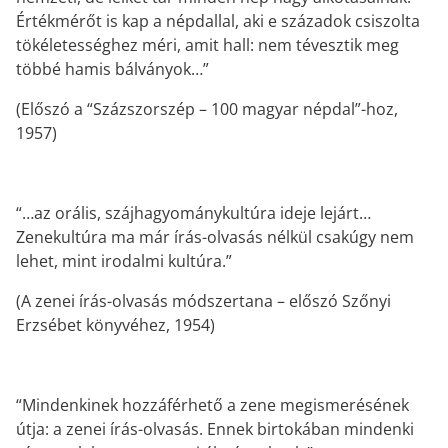
Értékmérőt is kap a népdallal, aki e századok csiszolta
tökéletességhez méri, amit hall: nem tévesztik meg
többé hamis bálványok…”
(Előszó a “Százszorszép – 100 magyar népdal”-hoz,
1957)
“…az orális, szájhagyománykultúra ideje lejárt…
Zenekultúra ma már írás-olvasás nélkül csakúgy nem
lehet, mint irodalmi kultúra.”
(A zenei írás-olvasás módszertana – előszó Szőnyi
Erzsébet könyvéhez, 1954)
“Mindenkinek hozzáférhető a zene megismerésének
útja: a zenei írás-olvasás. Ennek birtokában mindenki