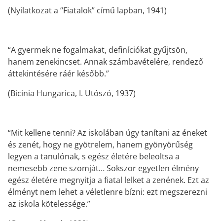
(Nyilatkozat a “Fiatalok” című lapban, 1941)
“A gyermek ne fogalmakat, definíciókat gyűjtsön,
hanem zenekincset. Annak számbavételére, rendező
áttekintésére ráér később.”
(Bicinia Hungarica, I. Utószó, 1937)
“Mit kellene tenni? Az iskolában úgy tanítani az éneket
és zenét, hogy ne gyötrelem, hanem gyönyörűség
legyen a tanulónak, s egész életére beleoltsa a
nemesebb zene szomját… Sokszor egyetlen élmény
egész életére megnyitja a fiatal lelket a zenének. Ezt az
élményt nem lehet a véletlenre bízni: ezt megszerezni
az iskola kötelessége.”