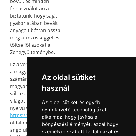
bővül, és minden
felhasználót arra
biztatunk, hogy saját
gyakorlatában bevált
anyagait bátran ossza
meg a közösséggel és
töltse föl azokat a
Zenegyűjteménybe.
Ez a verzió kifejezetten
a magyar énektanárok
Az oldal sütiket
számára készült
magyar nyelvű
használ
változat. A teljes
világot lefedő angol
Az oldal sütiket és egyéb
nyelvű verzió a
nyomkövető technológiákat
https://kodalyhub.com
alkalmaz, hogy javítsa a
oldalon érhető el,
böngészési élményét, azzal hogy
angolul beszélő
személyre szabott tartalmakat és