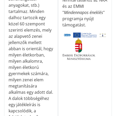
anyagokat, stb.)
és az EMMI
tartalmaz. Minden
"
Mindennapos éneklés
"
dalhoz tartozik egy
programja nyújt
közel 60 szempont
támogatást.
szerinti elemzés, mely
az alapvető zenei
jellemzők mellett
abban is orientál, hogy
milyen életkorban,
milyen alkalomra,
milyen életkorú
gyermekek számára,
milyen zenei elem
megtanítására
alkalmas egy adott dal.
A dalok többségéhez
egy játékleírás is
kapcsolódik, a