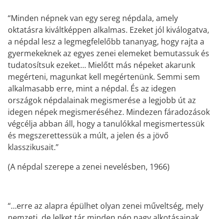
“Minden népnek van egy sereg népdala, amely
oktatásra kiváltképpen alkalmas. Ezeket jól kiválogatva,
a népdal lesz a legmegfelelőbb tananyag, hogy rajta a
gyermekeknek az egyes zenei elemeket bemutassuk és
tudatosítsuk ezeket… Mielőtt más népeket akarunk
megérteni, magunkat kell megértenünk. Semmi sem
alkalmasabb erre, mint a népdal. És az idegen
országok népdalainak megismerése a legjobb út az
idegen népek megismeréséhez. Mindezen fáradozások
végcélja abban áll, hogy a tanulókkal megismertessük
és megszerettessük a múlt, a jelen és a jövő
klasszikusait.”
(A népdal szerepe a zenei nevelésben, 1966)
“…erre az alapra épülhet olyan zenei műveltség, mely
nemzeti, de lelket tár minden nép nagy alkotásainak.