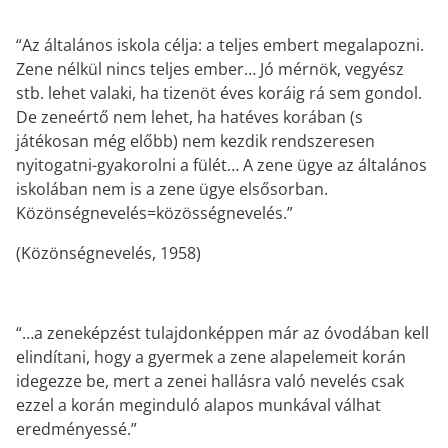
“Az általános iskola célja: a teljes embert megalapozni.
Zene nélkül nincs teljes ember… Jó mérnök, vegyész
stb. lehet valaki, ha tizenöt éves koráig rá sem gondol.
De zeneértő nem lehet, ha hatéves korában (s
játékosan még előbb) nem kezdik rendszeresen
nyitogatni-gyakorolni a fülét… A zene ügye az általános
iskolában nem is a zene ügye elsősorban.
Közönségnevelés=közösségnevelés.”
(Közönségnevelés, 1958)
“…a zeneképzést tulajdonképpen már az óvodában kell
elindítani, hogy a gyermek a zene alapelemeit korán
idegezze be, mert a zenei hallásra való nevelés csak
ezzel a korán meginduló alapos munkával válhat
eredményessé.”