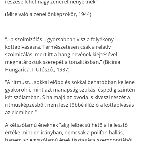
részese lehet nagy zenei élményeknek.”
(Mire való a zenei önképzőkör, 1944)
“…a szolmizálás… gyorsabban visz a folyékony
kottaolvasásra. Természetesen csak a relatív
szolmizálás, mert itt a hang nevének kiejtésével
meghatároztuk szerepét a tonalitásban.” (Bicinia
Hungarica, I. Utószó., 1937)
“A ritmust… sokkal előbb és sokkal behatóbban kellene
gyakorolni, mint azt manapság szokás, éspedig szintén
két szólamban. S ha majd az óvoda is kiveszi részét a
ritmusképzésből, nem lesz többé illúzió a kottaolvasás
az elemiben.”
A kétszólamú éneknek “alig felbecsülhető a fejlesztő
értéke minden irányban, nemcsak a polifon hallás,
hanem az egyszólamú ének tisztasága szempontjából