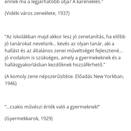
ennek ma a legjárhatóbb útja? A karéneklés.”
(Vidéki város zeneélete, 1937)
“Az iskolákban majd akkor lesz jó zenetanítás, ha előbb
jó tanárokat nevelünk… kevés az olyan tanár, aki a
hallást és az általános zenei műveltséget fejlesztené…
jó irodalom is szükséges, amely a gyermekeknek és a
hallásgyakorlásban kezdőknek hozzáférhető.”
(A komoly zene népszerűsítése. Előadás New Yorkban,
1946)
“…csakis művészi érték való a gyermeknek!”
(Gyermekkarok, 1929)