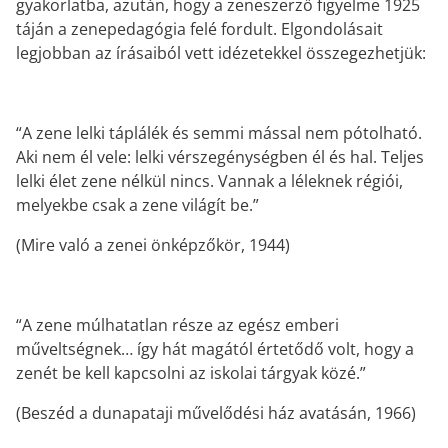
TANÁROKNAK
KODÁLY ZENEPEDAGÓGIAI
gyakorlatba, azután, hogy a zeneszerző figyelme 1925
Tanítási segédanyagok, könyvek
KONCEPCIÓJA A XXI. SZÁZAD
táján a zenepedagógia felé fordult. Elgondolásait
PERSPEKTÍVÁJÁBAN
legjobban az írásaiból vett idézetekkel összegezhetjük:
Kodály Zoltán írásai, beszédei,
nyilatkozatai alapján
“A zene lelki táplálék és semmi mással nem pótolható.
Aki nem él vele: lelki vérszegénységben él és hal. Teljes
lelki élet zene nélkül nincs. Vannak a léleknek régiói,
melyekbe csak a zene világít be.”
(Mire való a zenei önképzőkör, 1944)
“A zene múlhatatlan része az egész emberi
műveltségnek… így hát magától értetődő volt, hogy a
zenét be kell kapcsolni az iskolai tárgyak közé.”
(Beszéd a dunapataji művelődési ház avatásán, 1966)