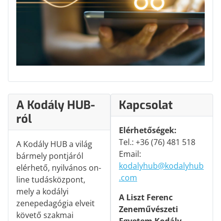
A Kodály HUB-
Kapcsolat
ról
Elérhetőségek:
Tel.: +36 (76) 481 518
A Kodály HUB a világ
Email:
bármely pontjáról
kodalyhub@kodalyhub
elérhető, nyilvános on-
.com
line tudásközpont,
mely a kodályi
A Liszt Ferenc
zenepedagógia elveit
Zeneművészeti
követő szakmai
Egyetem Kodály