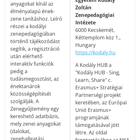
anyagokat kínál az
Zoltán
élményalapú ének-
Zenepedagógiai
zene tanításhoz. Leíró
Intézete
részei a kodályi
6000 Kecskemét,
zenepedagógiában
Kéttemplom köz 1.,
történő tájékozódást
Hungary
segítik, a regisztráció
https://kodaly.hu
után elérhető
interaktív funkciók
A Kodály HUB a
pedig a
"Kodály HUB - Sing,
tudásmegosztást, az
Learn, Share" c.
énektanárok
Erasmus+ Stratégiai
közösségépítését
Partnerségi projekt
szolgálják. A
keretében, az Európai
Zenegyűjtemény egy
Unió Erasmus+
kereshető adatbázis,
programjának
mely zenei anyagokat
támogatásával jött
(dalokat,
létre. Az oldal
zenehallgatási
fenntartásához az NKA