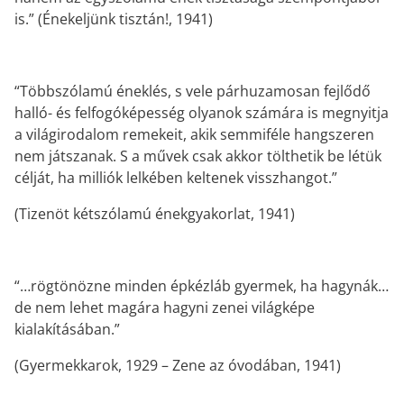
is.” (Énekeljünk tisztán!, 1941)
“Többszólamú éneklés, s vele párhuzamosan fejlődő
halló- és felfogóképesség olyanok számára is megnyitja
a világirodalom remekeit, akik semmiféle hangszeren
nem játszanak. S a művek csak akkor tölthetik be létük
célját, ha milliók lelkében keltenek visszhangot.”
(Tizenöt kétszólamú énekgyakorlat, 1941)
“…rögtönözne minden épkézláb gyermek, ha hagynák…
de nem lehet magára hagyni zenei világképe
kialakításában.”
(Gyermekkarok, 1929 – Zene az óvodában, 1941)