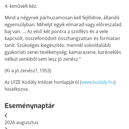
4. kiművelt kéz.
Mind a négynek párhuzamosan kell fejlődnie, állandó
egyensúlyban. Mihelyt egyik elmarad vagy előreszalad,
baj van. … Az első két pontra a szolfézs és a vele
kapcsolt, összefonódott összhangzattan és formatan
tanít. Szükséges kiegészítés: mennél sokoldalúbb
gyakorlati zenei tevékenység: kamarazene, karéneklés
nélkül senkiből sem lesz jó zenész.”
(Ki a jó zenész?, 1953)
Az LFZE Kodály Intézet honlapjáról (
www.kodaly.hu
)
hivatkozva.
Eseménynaptár
2026
augusztus