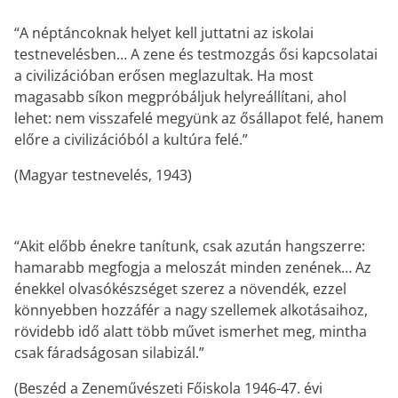
“A néptáncoknak helyet kell juttatni az iskolai
testnevelésben… A zene és testmozgás ősi kapcsolatai
a civilizációban erősen meglazultak. Ha most
magasabb síkon megpróbáljuk helyreállítani, ahol
lehet: nem visszafelé megyünk az ősállapot felé, hanem
előre a civilizációból a kultúra felé.”
(Magyar testnevelés, 1943)
“Akit előbb énekre tanítunk, csak azután hangszerre:
hamarabb megfogja a meloszát minden zenének… Az
énekkel olvasókészséget szerez a növendék, ezzel
könnyebben hozzáfér a nagy szellemek alkotásaihoz,
rövidebb idő alatt több művet ismerhet meg, mintha
csak fáradságosan silabizál.”
(Beszéd a Zeneművészeti Főiskola 1946-47. évi