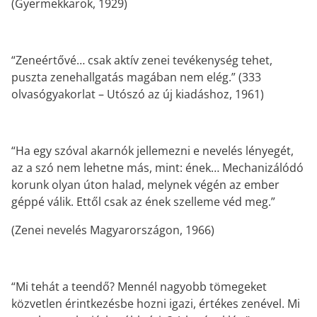
(Gyermekkarok, 1929)
“Zeneértővé… csak aktív zenei tevékenység tehet,
puszta zenehallgatás magában nem elég.” (333
olvasógyakorlat – Utószó az új kiadáshoz, 1961)
“Ha egy szóval akarnók jellemezni e nevelés lényegét,
az a szó nem lehetne más, mint: ének… Mechanizálódó
korunk olyan úton halad, melynek végén az ember
géppé válik. Ettől csak az ének szelleme véd meg.”
(Zenei nevelés Magyarországon, 1966)
“Mi tehát a teendő? Mennél nagyobb tömegeket
közvetlen érintkezésbe hozni igazi, értékes zenével. Mi