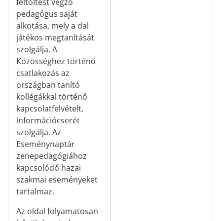
feltöltést végző
pedagógus saját
alkotása, mely a dal
játékos megtanítását
szolgálja. A
Közösséghez történő
csatlakozás az
országban tanító
kollégákkal történő
kapcsolatfelvételt,
információcserét
szolgálja. Az
Eseménynaptár
zenepedagógiához
kapcsolódó hazai
szakmai eseményeket
tartalmaz.
Az oldal folyamatosan