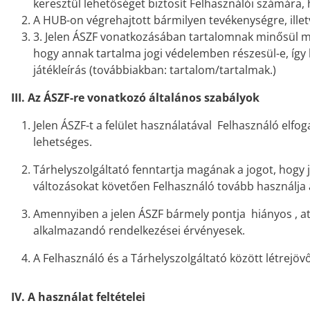
keresztül lehetőséget biztosít Felhasználói számára, 
A HUB-on végrehajtott bármilyen tevékenységre, illet
3. Jelen ÁSZF vonatkozásában tartalomnak minősül mind
hogy annak tartalma jogi védelemben részesül-e, így kü
játékleírás (továbbiakban: tartalom/tartalmak.)
III. Az ÁSZF-re vonatkozó általános szabályok
Jelen ÁSZF-t a felület használatával Felhasználó elfo
lehetséges.
Tárhelyszolgáltató fenntartja magának a jogot, hogy
változásokat követően Felhasználó tovább használja a
Amennyiben a jelen ÁSZF bármely pontja hiányos , at
alkalmazandó rendelkezései érvényesek.
A Felhasználó és a Tárhelyszolgáltató között létrejö
IV. A használat feltételei