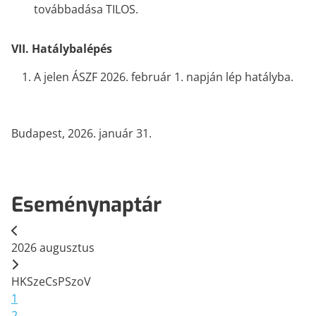
továbbadása TILOS.
VII. Hatálybalépés
A jelen ÁSZF 2026. február 1. napján lép hatályba.
Budapest, 2026. január 31.
Eseménynaptár
2026
augusztus
H
K
Sze
Cs
P
Szo
V
1
2