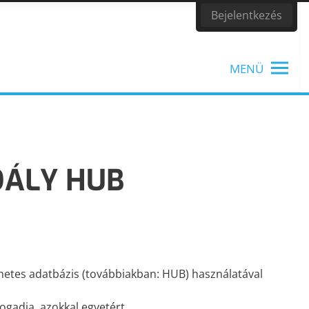
Bejelentkezés
MENÜ
DÁLY HUB
TANÁROKNAK
Tanítási segédanyagok, könyvek
rnetes adatbázis (továbbiakban: HUB) használatával
fogadja, azokkal egyetért.