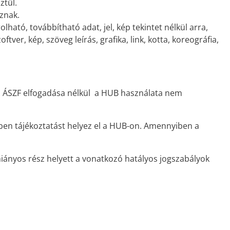
ztül.
oznak.
ató, továbbítható adat, jel, kép tekintet nélkül arra,
er, kép, szöveg leírás, grafika, link, kotta, koreográfia,
elen ÁSZF elfogadása nélkül a HUB használata nem
tben tájékoztatást helyez el a HUB-on. Amennyiben a
iányos rész helyett a vonatkozó hatályos jogszabályok