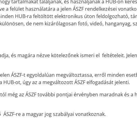
hogy tartalmakat találjanak, és használjanak a HUB-on keres
ve a felület használatára a jelen ÁSZF rendelkezései vonatk
en HUB-ra feltöltött elektronikus úton feldolgozható, tárolh
lönösen, de nem kizárólagosan fotó, videó, hanganyag, szoftv
gadja, és magára nézve kötelezőnek ismeri el feltételeit. J
 jelen ÁSZF-t egyoldalúan megváltoztassa, erről minden ese
 HUB-ot, úgy az a megváltozott ÁSZF elfogadását jelenti.
tól még az ÁSZF további pontjai érvényben maradnak és a h
vő ÁSZF-re a magyar jog szabályai vonatkoznak.