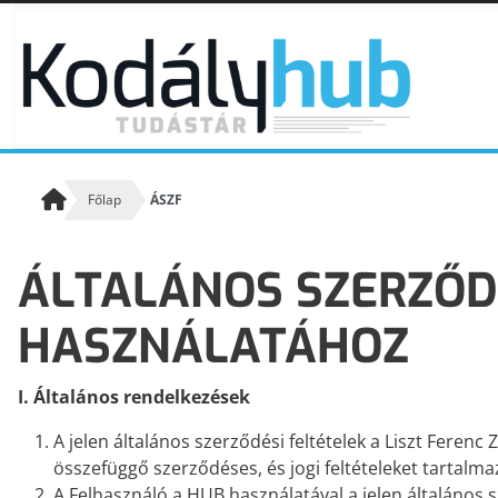
Főlap
ÁSZF
ÁLTALÁNOS SZERZŐD
KODÁLY KÖVETŐI
Kodály követőiről
HASZNÁLATÁHOZ
KODÁLY ZENEPEDAGÓGIAI KONCEPCIÓJA A XXI.
I
. Általános rendelkezések
SZÁZAD PERSPEKTÍVÁJÁBAN
Kodály Zoltán írásai, beszédei, nyilatkozatai alapján
A jelen általános szerződési feltételek a Liszt Fere
összefüggő szerződéses, és jogi feltételeket tartalma
A Felhasználó a HUB használatával a jelen általános sz