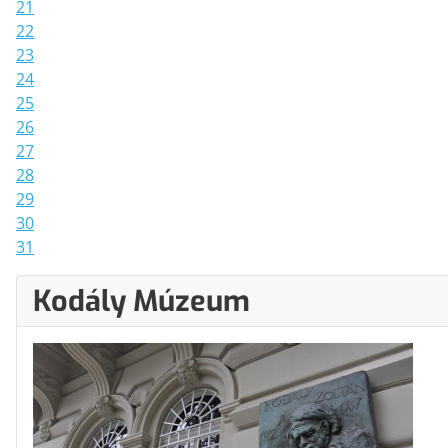
21
22
23
24
25
26
27
28
29
30
31
Kodály Múzeum