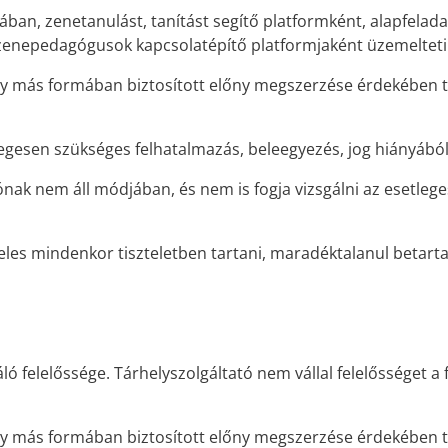
ában, zenetanulást, tanítást segítő platformként, alapfela
 zenepedagógusok kapcsolatépítő platformjaként üzemelteti
y más formában biztosított előny megszerzése érdekében tö
legesen szükséges felhatalmazás, beleegyezés, jog hiányábó
nak nem áll módjában, és nem is fogja vizsgálni az esetleg
eles mindenkor tiszteletben tartani, maradéktalanul betar
ó felelőssége. Tárhelyszolgáltató nem vállal felelősséget 
y más formában biztosított előny megszerzése érdekében tö