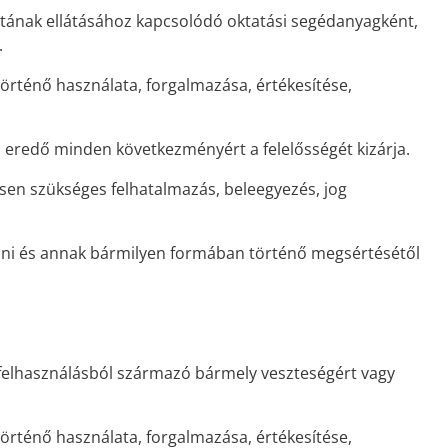
datának ellátásához kapcsolódó oktatási segédanyagként,
.
rténő használata, forgalmazása, értékesítése,
l eredő minden következményért a felelősségét kizárja.
esen szükséges felhatalmazás, beleegyezés, jog
tani és annak bármilyen formában történő megsértésétől
a felhasználásból származó bármely veszteségért vagy
rténő használata, forgalmazása, értékesítése,