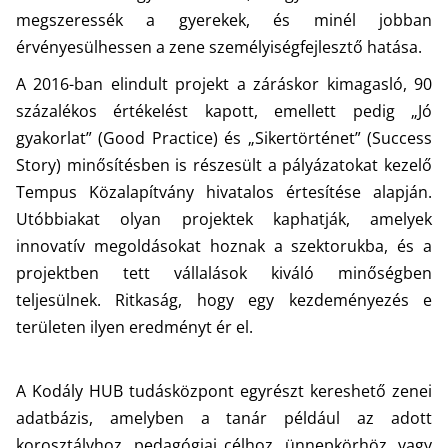
megszeressék a gyerekek, és minél jobban
érvényesülhessen a zene személyiségfejlesztő hatása.
A 2016-ban elindult projekt a záráskor kimagasló, 90
százalékos értékelést kapott, emellett pedig „Jó
gyakorlat” (Good Practice) és „Sikertörténet” (Success
Story) minősítésben is részesült a pályázatokat kezelő
Tempus Közalapítvány hivatalos értesítése alapján.
Utóbbiakat olyan projektek kaphatják, amelyek
innovatív megoldásokat hoznak a szektorukba, és a
projektben tett vállalások kiváló minőségben
teljesülnek. Ritkaság, hogy egy kezdeményezés e
területen ilyen eredményt ér el.
A Kodály HUB tudásközpont egyrészt kereshető zenei
adatbázis, amelyben a tanár például az adott
korosztályhoz, pedagógiai célhoz, ünnepkörhöz, vagy