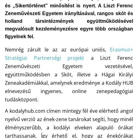
TANÁROKNAK
KODÁLY ZENEPEDAGÓGIAI
és „Sikertörténet” minősítést is nyert. A Liszt Ferenc
Tanítási segédanyagok, könyvek
KONCEPCIÓJA A XXI. SZÁZAD
Zeneművészeti Egyetem irányításával, rangos skót és
PERSPEKTÍVÁJÁBAN
Kodály Zoltán írásai, beszédei,
holland társintézmények együttműködésével
nyilatkozatai alapján
megvalósult kezdeményezésre egyre több országban
figyelnek fel.
Nemrég zárult le az az európai uniós,
Erasmus+
Stratégiai Partnerségi projekt
a Liszt Ferenc
Zeneművészeti Egyetem vezetésével,
együttműködésben a Skót, illetve a Hágai Királyi
Zeneakadémiákkal, amelynek eredménye a Kodály HUB
elnevezésű ingyenes, online zenepedagógiai
tudásközpont.
A kodalyhub.com címen mintegy fél éve elérhető angol
nyelvű verzió az ének-zene tanárokat segíti, hogy minél
élményszerűbb, a kodályi elveken alapuló órákat
tarthassanak. Így érhető el, hogy az énekórákat