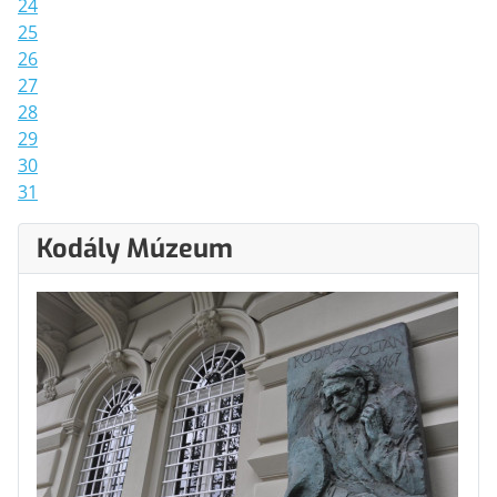
24
25
26
27
28
29
30
31
Kodály Múzeum