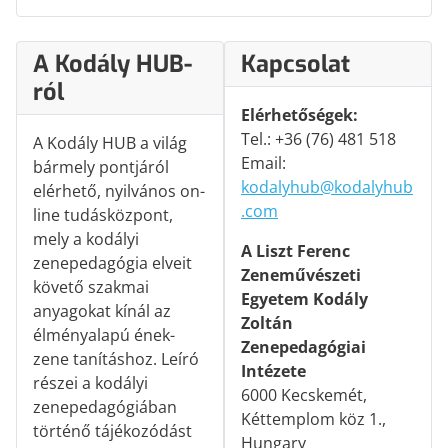
A Kodály HUB-
Kapcsolat
ról
Elérhetőségek:
Tel.: +36 (76) 481 518
A Kodály HUB a világ
Email:
bármely pontjáról
kodalyhub@kodalyhub
elérhető, nyilvános on-
.com
line tudásközpont,
mely a kodályi
A Liszt Ferenc
zenepedagógia elveit
Zeneművészeti
követő szakmai
Egyetem Kodály
anyagokat kínál az
Zoltán
élményalapú ének-
Zenepedagógiai
zene tanításhoz. Leíró
Intézete
részei a kodályi
6000 Kecskemét,
zenepedagógiában
Kéttemplom köz 1.,
történő tájékozódást
Hungary