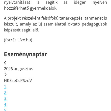
nyelvtanítását is segítik az idegen nyelven
hozzáférhető gyermekdalok.
A projekt részeként felsőfokú tanárképzési tanmenet is
készült, amely az új szemlélettel oktató pedagógusok
képzését segíti elő.
(forrás: lfze.hu)
Eseménynaptár
2026
augusztus
H
K
Sze
Cs
P
Szo
V
1
2
3
4
5