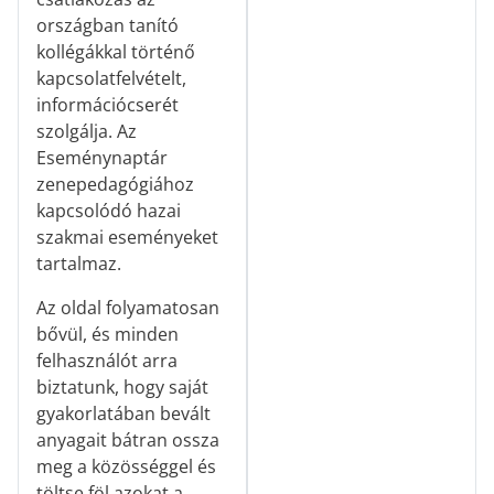
országban tanító
kollégákkal történő
kapcsolatfelvételt,
információcserét
szolgálja. Az
Eseménynaptár
zenepedagógiához
kapcsolódó hazai
szakmai eseményeket
tartalmaz.
Az oldal folyamatosan
bővül, és minden
felhasználót arra
biztatunk, hogy saját
gyakorlatában bevált
anyagait bátran ossza
meg a közösséggel és
töltse föl azokat a