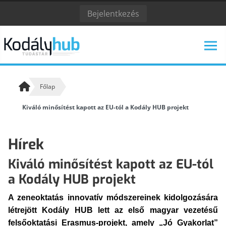
Bejelentkezés
Főlap
Kiváló minősítést kapott az EU-tól a Kodály HUB projekt
KODÁLY ZOLTÁN
KODÁLY INTÉZET
ESEMÉNYNAPTÁR
Hírek
Kiváló minősítést kapott az EU-tól
a Kodály HUB projekt
KODÁLY KÖVETŐI
ALAPELVEK
A zeneoktatás innovatív módszereinek kidolgozására
Kodály követőiről
A kodályi zenepedagógia alapelvei
létrejött Kodály HUB lett az első magyar vezetésű
felsőoktatási Erasmus-projekt, amely „Jó Gyakorlat”