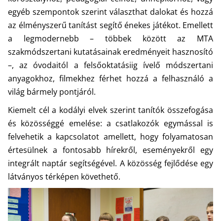
egyéb szempontok szerint választhat dalokat és hozzá
az élményszerű tanítást segítő énekes játékot. Emellett
a legmodernebb – többek között az MTA
szakmódszertani kutatásainak eredményeit hasznosító
–, az óvodaitól a felsőoktatásiig ívelő módszertani
anyagokhoz, filmekhez férhet hozzá a felhasználó a
világ bármely pontjáról.
Kiemelt cél a kodályi elvek szerint tanítók összefogása
és közösséggé emelése: a csatlakozók egymással is
felvehetik a kapcsolatot amellett, hogy folyamatosan
értesülnek a fontosabb hírekről, eseményekről egy
integrált naptár segítségével. A közösség fejlődése egy
látványos térképen követhető.