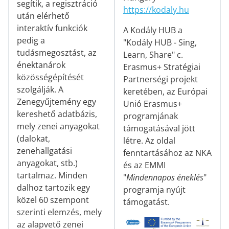
segítik, a regisztráció
https://kodaly.hu
után elérhető
interaktív funkciók
A Kodály HUB a
pedig a
"Kodály HUB - Sing,
tudásmegosztást, az
Learn, Share" c.
énektanárok
Erasmus+ Stratégiai
közösségépítését
Partnerségi projekt
szolgálják. A
keretében, az Európai
Zenegyűjtemény egy
Unió Erasmus+
kereshető adatbázis,
programjának
mely zenei anyagokat
támogatásával jött
(dalokat,
létre. Az oldal
zenehallgatási
fenntartásához az NKA
anyagokat, stb.)
és az EMMI
tartalmaz. Minden
"
Mindennapos éneklés
"
dalhoz tartozik egy
programja nyújt
közel 60 szempont
támogatást.
szerinti elemzés, mely
az alapvető zenei