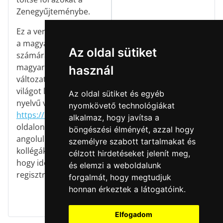
Zenegyűjteménybe.
Ez a verzió kifejezetten
a magyar énektanárok
Az oldal sütiket
számára készült
magyar nyelvű
használ
változat. A teljes
világot lefedő angol
Az oldal sütiket és egyéb
nyelvű verzió a
nyomkövető technológiákat
https://kodalyhub.com
alkalmaz, hogy javítsa a
oldalon érhető el,
böngészési élményét, azzal hogy
angolul beszélő
személyre szabott tartalmakat és
kollégáknak javasoljuk,
célzott hirdetéseket jelenít meg,
hogy ide is
és elemzi a weboldalunk
regisztráljanak!
forgalmát, hogy megtudjuk
honnan érkeztek a látogatóink.
Elfogadom