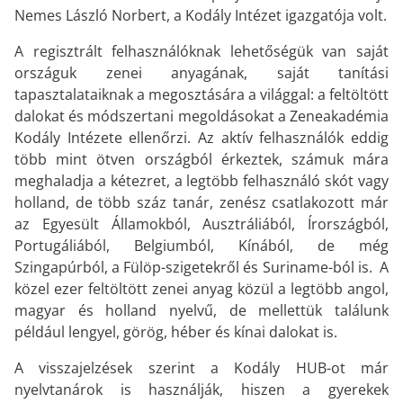
Nemes László Norbert, a Kodály Intézet igazgatója volt.
A regisztrált felhasználóknak lehetőségük van saját
országuk zenei anyagának, saját tanítási
tapasztalataiknak a megosztására a világgal: a feltöltött
dalokat és módszertani megoldásokat a Zeneakadémia
Kodály Intézete ellenőrzi. Az aktív felhasználók eddig
több mint ötven országból érkeztek, számuk mára
meghaladja a kétezret, a legtöbb felhasználó skót vagy
holland, de több száz tanár, zenész csatlakozott már
az Egyesült Államokból, Ausztráliából, Írországból,
Portugáliából, Belgiumból, Kínából, de még
Szingapúrból, a Fülöp-szigetekről és Suriname-ból is. A
közel ezer feltöltött zenei anyag közül a legtöbb angol,
magyar és holland nyelvű, de mellettük találunk
például lengyel, görög, héber és kínai dalokat is.
A visszajelzések szerint a Kodály HUB-ot már
nyelvtanárok is használják, hiszen a gyerekek