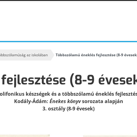
öbbszólamúság az iskolában
Többszólamú éneklés fejlesztése (8-9 évesek
KODÁLY ZOLTÁN
KODÁLY INTÉZET
ESEMÉNYNAPTÁR
ejlesztése (8-9 évese
ALAPELVEK
A kodályi zenepedagógia alapelvei
olifonikus készségek és a többszólamú éneklés fejleszté
Kodály-Ádám:
Énekes könyv
sorozata alapján
3. osztály (8-9 évesek)