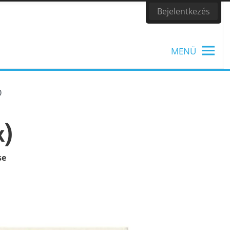
Bejelentkezés
MENÜ
)
k)
TANÁROKNAK
Tanítási segédanyagok, könyvek
se