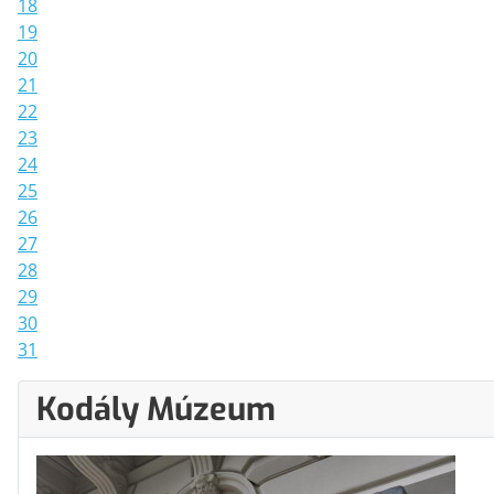
18
19
20
21
22
23
24
25
26
27
28
29
30
31
Kodály Múzeum