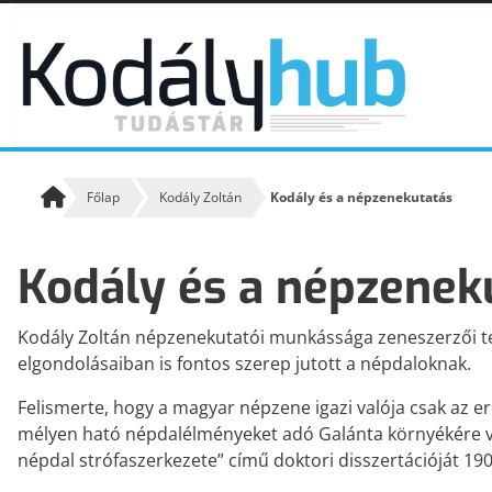
Főlap
Kodály Zoltán
Kodály és a népzenekutatás
Kodály és a népzenek
KODÁLY KÖVETŐI
Kodály követőiről
Kodály Zoltán népzenekutatói munkássága zeneszerzői t
elgondolásaiban is fontos szerep jutott a népdaloknak.
KODÁLY ZENEPEDAGÓGIAI KONCEPCIÓJA A XXI.
Felismerte, hogy a magyar népzene igazi valója csak az er
SZÁZAD PERSPEKTÍVÁJÁBAN
mélyen ható népdalélményeket adó Galánta környékére v
Kodály Zoltán írásai, beszédei, nyilatkozatai alapján
népdal strófaszerkezete” című doktori disszertációját 19