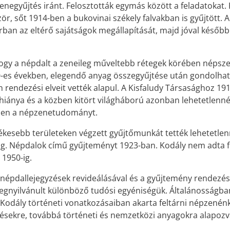
enegyűjtés iránt. Felosztották egymás között a feladatokat.
ször, sőt 1914-ben a bukovinai székely falvakban is gyűjtött
an az eltérő sajátságok megállapítását, majd jóval később
ogy a népdalt a zeneileg műveltebb rétegek körében népsze
es években, elegendő anyag összegyűjtése után gondolhatt
hn rendezési elveit vették alapul. A Kisfaludy Társasághoz
hiánya és a közben kitört világháború azonban lehetetlenné
kben a népzenetudományt.
esebb területeken végzett gyűjtőmunkát tették lehetetlenné.
g. Népdalok című gyűjteményt 1923-ban. Kodály nem adta fel
 1950-ig.
pdallejegyzések revideálásával és a gyűjtemény rendezéséve
megnyilvánult különböző tudósi egyéniségük. Általánosságban
míg Kodály történeti vonatkozásaiban akarta feltárni népze
jtésekre, továbbá történeti és nemzetközi anyagokra alapoz