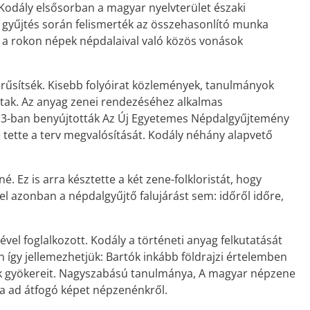
 Kodály elsősorban a magyar nyelvterület északi
. A gyűjtés során felismerték az összehasonlító munka
 a rokon népek népdalaival való közös vonások
rűsítsék. Kisebb folyóirat közlemények, tanulmányok
ak. Az anyag zenei rendezéséhez alkalmas
 1913-ban benyújtották Az Új Egyetemes Népdalgyűjtemény
 tette a terv megvalósítását. Kodály néhány alapvető
 Ez is arra késztette a két zene-folkloristát, hogy
 azonban a népdalgyűjtő falujárást sem: időről időre,
l foglalkozott. Kodály a történeti anyag felkutatását
 így jellemezhetjük: Bartók inkább földrajzi értelemben
nénk gyökereit. Nagyszabású tanulmánya, A magyar népzene
va ad átfogó képet népzenénkről.