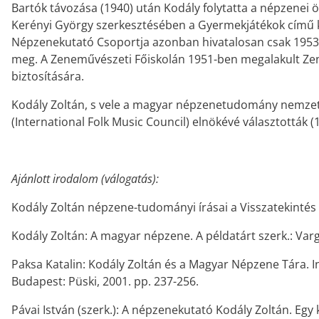
Bartók távozása (1940) után Kodály folytatta a népzenei
Kerényi György szerkesztésében a Gyermekjátékok című kö
Népzenekutató Csoportja azonban hivatalosan csak 1953-ba
meg. A Zeneművészeti Főiskolán 1951-ben megalakult Ze
biztosítására.
Kodály Zoltán, s vele a magyar népzenetudomány nemzetk
(International Folk Music Council) elnökévé választották 
Ajánlott irodalom (válogatás):
Kodály Zoltán népzene-tudományi írásai a Visszatekintés I
Kodály Zoltán: A magyar népzene. A példatárt szerk.: Va
Paksa Katalin: Kodály Zoltán és a Magyar Népzene Tára. In
Budapest: Püski, 2001. pp. 237-256.
Pávai István (szerk.): A népzenekutató Kodály Zoltán. Eg