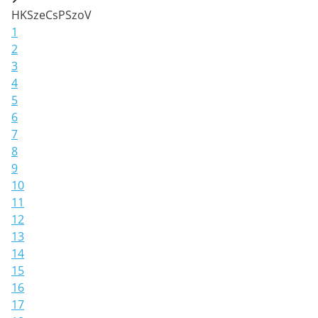
H
K
Sze
Cs
P
Szo
V
1
2
3
4
5
6
7
8
9
10
11
12
13
14
15
16
17