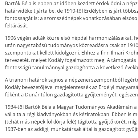
Bartók Béla is ebben az időben kezdett érdeklődni a népz
határvidékeit járta be, de 1910-től Erdélyben is járt több
fontosságát is: a szomszédnépek vonatkozásában elsősorb
feltárását.
1906 végén adták közre első népdal harmonizálásaikat, h
után nagyszabású tudományos közreadásra csak az 1910-
szempontokat kellett kidolgozni. Ehhez a finn Ilmari Kro
tervezetét, melyet Kodály fogalmazott meg. A támogatás 
fontosságú tanulmánnyal gazdagította a következő éve
A trianoni határok sajnos a népzenei szempontból legérték
Kodály bevezetőjével megjelentessék az Erdélyi magyarsá
főként a Dunántúlon gazdagította gyűjteményét, egészen
1934-től Bartók Béla a Magyar Tudományos Akadémián a né
vállalta a régi kiadványokban és kéziratokban. Ebben is 
(tehát más népek folklórja felé) tágította gyűjtőkörét, 
1937-ben az addigi, munkatársak által is gazdagított gyű