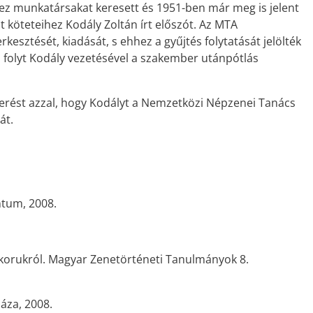
ez munkatársakat keresett és 1951-ben már meg is jelent
 köteteihez Kodály Zoltán írt előszót. Az MTA
sztését, kiadását, s ehhez a gyűjtés folytatását jelölték
folyt Kodály vezetésével a szakember utánpótlás
erést azzal, hogy Kodályt a Nemzetközi Népzenei Tanács
ját.
ntum, 2008.
és korukról. Magyar Zenetörténeti Tanulmányok 8.
áza, 2008.