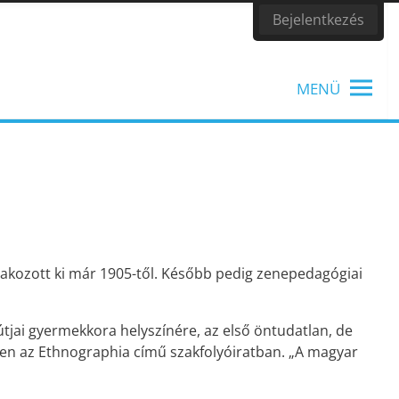
Bejelentkezés
MENÜ
TANÁROKNAK
Tanítási segédanyagok, könyvek
kozott ki már 1905-től. Később pedig zenepedagógiai
útjai gyermekkora helyszínére, az első öntudatlan, de
en az Ethnographia című szakfolyóiratban. „A magyar