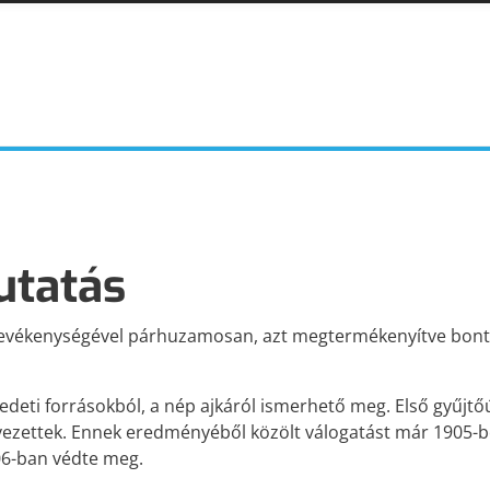
KODÁLY ZOLTÁN
KODÁLY INTÉZET
ESEMÉNYNAPTÁR
utatás
ALAPELVEK
A kodályi zenepedagógia alapelvei
evékenységével párhuzamosan, azt megtermékenyítve bonta
edeti forrásokból, a nép ajkáról ismerhető meg. Első gyűjtő
ezettek. Ennek eredményéből közölt válogatást már 1905-b
06-ban védte meg.