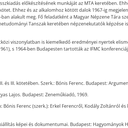
 összkiadás előkészítésének munkáját az MTA keretében. Ehh
tet. Ehhez és az alkalomhoz kötött dalok 1967-ig megjelent
n alakult meg. Fő feladatként a Magyar Népzene Tára szerke
netudományi Tanszak keretében népzenekutatók képzése is 
özi viszonylatban is kiemelkedő eredményei nyertek elism
(1961), s 1964-ben Budapesten tartották az IFMC konferenciá
I. és III. kötetében. Szerk.: Bónis Ferenc. Budapest: Argume
rgyas Lajos. Budapest: Zeneműkiadó, 1969.
: Bónis Ferenc (szerk.): Erkel Ferencről, Kodály Zoltánról 
y kiállítás képei és dokumentumai. Budapest: Hagyományok H