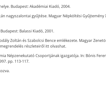
elye. Budapest: Akadémiai Kiadó, 2004.
ltán nagyszalontai gyűjtése. Magyar Népköltési Gyűjtemény 
 Budapest: Balassi Kiadó, 2001.
): Kodály Zoltán és Szabolcsi Bence emlékezete. Magyar Zenet
megrendelés részleteiről itt olvashat.
ia Népzenekutató Csoportjának igazgatója. In: Bónis Feren
997. pp. 113-117.
kozva.