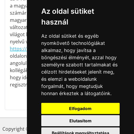
a magyar énektanárok
Az oldal sütiket
számára készült
magyar nyelvű
használ
változat. A teljes
világot lefedő angol
Az oldal sütiket és egyéb
nyelvű verzió a
nyomkövető technológiákat
https://kodalyhub.com
alkalmaz, hogy javítsa a
oldalon érhető el,
böngészési élményét, azzal hogy
angolul beszélő
személyre szabott tartalmakat és
kollégáknak javasoljuk,
célzott hirdetéseket jelenít meg,
hogy ide is
és elemzi a weboldalunk
regisztráljanak!
forgalmát, hogy megtudjuk
honnan érkeztek a látogatóink.
Elfogadom
Elutasítom
Copyright © 2023 LFZE. A KodályHUB a Liszt Ferenc
Beállítások megváltoztatása