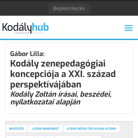
Bejelentkezés
Gábor Lilla:
Kodály zenepedagógiai
koncepciója a XXI. század
KODÁLY ZOLTÁN
KODÁLY INTÉZET
perspektívájában
ESEMÉNYNAPTÁR
Kodály Zoltán írásai, beszédei,
nyilatkozatai alapján
KODÁLY KÖVETŐI
ALAPELVEK
Kodály követőiről
A kodályi zenepedagógia alapelvei
BEVEZETÉS
„A ZENE MINDENKIÉ”
A ZENEI MŰVELTSÉG ALAPJA AZ ÉNEK