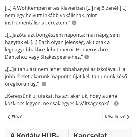
[…] A Wohltemperiertes Klavierban […] rejlő zenét […]
nem egy helyütt inkább vokálisnak, mint
instrumentálisnak éreztem.”
„[…]azóta azt böngészem naponta; mai napig sem
hagytak el. […] Bach olyan jelenség, akit csak a
legnagyobbakhoz lehet mérni, Homéroszhoz,
Dantehoz vagy Shakespeare-hez.”
„[…]a tanulást nem lehet abbahagyni az iskolával. Ha
jobb életet akarunk, naponta újat kell tanulnunk késő
öregkorunkig.”
„Keressünk új utakat, ha azt akarjuk, hogy a zene
közkincs legyen, ne csak egyes kiváltságosoké.”
Előző cikk: A zenei nevelés folyamata
Következő cikk:
Előző
Következő
A Kodály HUB-
Kapcsolat