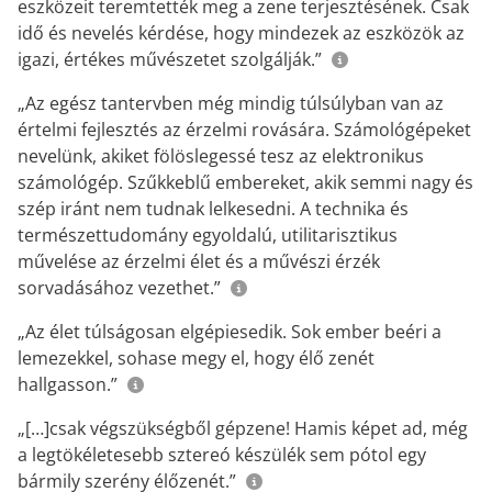
eszközeit teremtették meg a zene terjesztésének. Csak
idő és nevelés kérdése, hogy mindezek az eszközök az
igazi, értékes művészetet szolgálják.”
„Az egész tantervben még mindig túlsúlyban van az
értelmi fejlesztés az érzelmi rovására. Számológépeket
nevelünk, akiket fölöslegessé tesz az elektronikus
számológép. Szűkkeblű embereket, akik semmi nagy és
szép iránt nem tudnak lelkesedni. A technika és
természettudomány egyoldalú, utilitarisztikus
művelése az érzelmi élet és a művészi érzék
sorvadásához vezethet.”
„Az élet túlságosan elgépiesedik. Sok ember beéri a
lemezekkel, sohase megy el, hogy élő zenét
hallgasson.”
„[…]csak végszükségből gépzene! Hamis képet ad, még
a legtökéletesebb sztereó készülék sem pótol egy
bármily szerény élőzenét.”