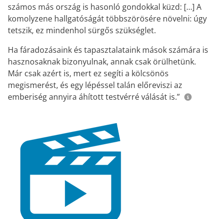
számos más ország is hasonló gondokkal küzd: […] A
komolyzene hallgatóságát többszörösére növelni: úgy
tetszik, ez mindenhol sürgős szükséglet.
Ha fáradozásaink és tapasztalataink mások számára is
hasznosaknak bizonyulnak, annak csak örülhetünk.
Már csak azért is, mert ez segíti a kölcsönös
megismerést, és egy lépéssel talán előreviszi az
emberiség annyira áhított testvérré válását is.”