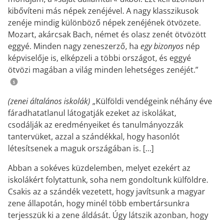
kibővíteni más népek zenéjével. A nagy klasszikusok
zenéje mindig különböző népek zenéjének ötvözete.
Mozart, akárcsak Bach, német és olasz zenét ötvözött
eggyé. Minden nagy zeneszerző, ha
egy bizonyos
nép
képviselője is, elképzeli a többi országot, és eggyé
ötvözi magában a világ minden lehetséges zenéjét.”
(zenei általános iskolák)
„Külföldi vendégeink néhány éve
fáradhatatlanul látogatják ezeket az iskolákat,
csodálják az eredményeiket és tanulmányozzák
tantervüket, azzal a szándékkal, hogy hasonlót
létesítsenek a maguk országában is. […]
Abban a sokéves küzdelemben, melyet ezekért az
iskolákért folytattunk, soha nem gondoltunk külföldre.
Csakis az a szándék vezetett, hogy javítsunk a magyar
zene állapotán, hogy minél több embertársunkra
terjesszük ki a zene áldását. Úgy látszik azonban, hogy