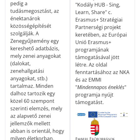
pedig a
"Kodály HUB - Sing,
tudásmegosztást, az
Learn, Share" c.
énektanárok
Erasmus+ Stratégiai
közösségépítését
Partnerségi projekt
szolgálják. A
keretében, az Európai
Zenegyűjtemény egy
Unió Erasmus+
kereshető adatbázis,
programjának
mely zenei anyagokat
támogatásával jött
(dalokat,
létre. Az oldal
zenehallgatási
fenntartásához az NKA
anyagokat, stb.)
és az EMMI
tartalmaz. Minden
"
Mindennapos éneklés
"
dalhoz tartozik egy
programja nyújt
közel 60 szempont
támogatást.
szerinti elemzés, mely
az alapvető zenei
jellemzők mellett
abban is orientál, hogy
milyen életkorban,