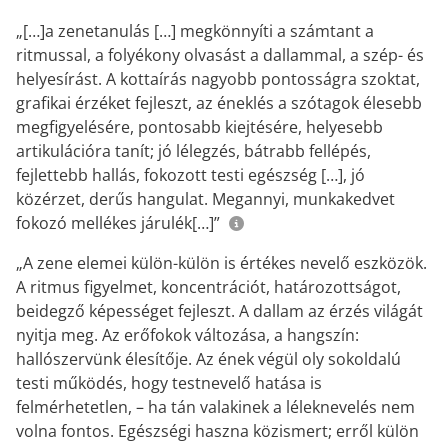
„[…]a zenetanulás […] megkönnyíti a számtant a
ritmussal, a folyékony olvasást a dallammal, a szép- és
helyesírást. A kottaírás nagyobb pontosságra szoktat,
grafikai érzéket fejleszt, az éneklés a szótagok élesebb
megfigyelésére, pontosabb kiejtésére, helyesebb
artikulációra tanít; jó lélegzés, bátrabb fellépés,
fejlettebb hallás, fokozott testi egészség […], jó
közérzet, derűs hangulat. Megannyi, munkakedvet
fokozó mellékes járulék[…]”
„A zene elemei külön-külön is értékes nevelő eszközök.
A ritmus figyelmet, koncentrációt, határozottságot,
beidegző képességet fejleszt. A dallam az érzés világát
nyitja meg. Az erőfokok változása, a hangszín:
hallószervünk élesítője. Az ének végül oly sokoldalú
testi működés, hogy testnevelő hatása is
felmérhetetlen, – ha tán valakinek a léleknevelés nem
volna fontos. Egészségi haszna közismert; erről külön