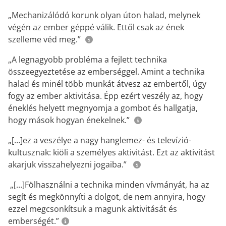
„Mechanizálódó korunk olyan úton halad, melynek
végén az ember géppé válik. Ettől csak az ének
szelleme véd meg.”
„A legnagyobb probléma a fejlett technika
összeegyeztetése az emberséggel. Amint a technika
halad és minél több munkát átvesz az embertől, úgy
fogy az ember aktivitása. Épp ezért veszély az, hogy
éneklés helyett megnyomja a gombot és hallgatja,
hogy mások hogyan énekelnek.”
„[…]ez a veszélye a nagy hanglemez- és televízió-
kultusznak: kiöli a személyes aktivitást. Ezt az aktivitást
akarjuk visszahelyezni jogaiba.”
„[…]Fölhasználni a technika minden vívmányát, ha az
segít és megkönnyíti a dolgot, de nem annyira, hogy
ezzel megcsonkítsuk a magunk aktivitását és
emberségét.”