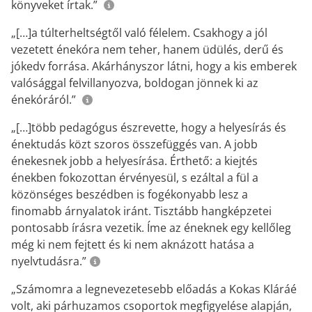
könyveket írtak.”
„[…]a túlterheltségtől való félelem. Csakhogy a jól
vezetett énekóra nem teher, hanem üdülés, derű és
jókedv forrása. Akárhányszor látni, hogy a kis emberek
valósággal felvillanyozva, boldogan jönnek ki az
énekóráról.”
„[…]több pedagógus észrevette, hogy a helyesírás és
énektudás közt szoros összefüggés van. A jobb
énekesnek jobb a helyesírása. Érthető: a kiejtés
énekben fokozottan érvényesül, s ezáltal a fül a
közönséges beszédben is fogékonyabb lesz a
finomabb árnyalatok iránt. Tisztább hangképzetei
pontosabb írásra vezetik. Íme az éneknek egy kellőleg
még ki nem fejtett és ki nem aknázott hatása a
nyelvtudásra.”
„Számomra a legnevezetesebb előadás a Kokas Kláráé
volt, aki párhuzamos csoportok megfigyelése alapján,