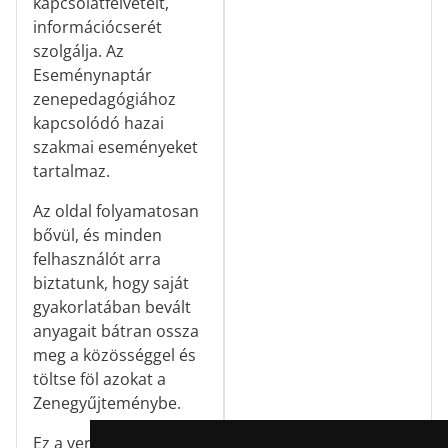
kapcsolatfelvételt,
információcserét
szolgálja. Az
Eseménynaptár
zenepedagógiához
kapcsolódó hazai
szakmai eseményeket
tartalmaz.
Az oldal folyamatosan
bővül, és minden
felhasználót arra
biztatunk, hogy saját
gyakorlatában bevált
anyagait bátran ossza
meg a közösséggel és
töltse föl azokat a
Zenegyűjteménybe.
Ez a verzió kifejezetten