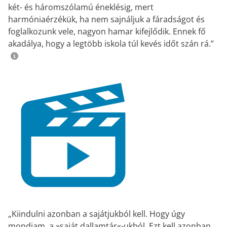
két- és háromszólamú éneklésig, mert
harmóniaérzékük, ha nem sajnáljuk a fáradságot és
foglalkozunk vele, nagyon hamar kifejlődik. Ennek fő
akadálya, hogy a legtöbb iskola túl kevés időt szán rá.”
„Kiindulni azonban a sajátjukból kell. Hogy úgy
mondjam, a »saját dallamtár«-ukból. Ezt kell azonban