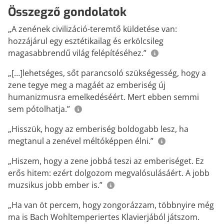
Összegző gondolatok
„A zenének civilizáció-teremtő küldetése van:
hozzájárul egy esztétikailag és erkölcsileg
magasabbrendű világ felépítéséhez.”
„[…]lehetséges, sőt parancsoló szükségesség, hogy a
zene tegye meg a magáét az emberiség új
humanizmusra emelkedéséért. Mert ebben semmi
sem pótolhatja.”
„Hisszük, hogy az emberiség boldogabb lesz, ha
megtanul a zenével méltóképpen élni.”
„Hiszem, hogy a zene jobbá teszi az emberiséget. Ez
erős hitem: ezért dolgozom megvalósulásáért. A jobb
muzsikus jobb ember is.”
„Ha van öt percem, hogy zongorázzam, többnyire még
ma is Bach Wohltemperiertes Klavierjából játszom.