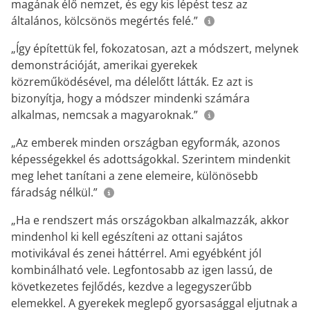
magának élő nemzet, és egy kis lépést tesz az
általános, kölcsönös megértés felé.”
„Így építettük fel, fokozatosan, azt a módszert, melynek
demonstrációját, amerikai gyerekek
közreműködésével, ma délelőtt látták. Ez azt is
bizonyítja, hogy a módszer mindenki számára
alkalmas, nemcsak a magyaroknak.”
„Az emberek minden országban egyformák, azonos
képességekkel és adottságokkal. Szerintem mindenkit
meg lehet tanítani a zene elemeire, különösebb
fáradság nélkül.”
„Ha e rendszert más országokban alkalmazzák, akkor
mindenhol ki kell egészíteni az ottani sajátos
motivikával és zenei háttérrel. Ami egyébként jól
kombinálható vele. Legfontosabb az igen lassú, de
következetes fejlődés, kezdve a legegyszerűbb
elemekkel. A gyerekek meglepő gyorsasággal eljutnak a