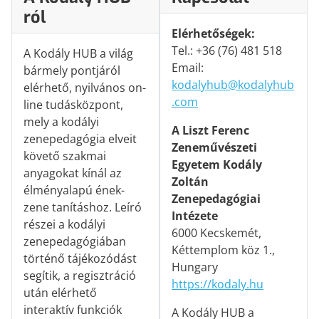
ról
Elérhetőségek:
Tel.: +36 (76) 481 518
A Kodály HUB a világ
Email:
bármely pontjáról
kodalyhub@kodalyhub
elérhető, nyilvános on-
.com
line tudásközpont,
mely a kodályi
A Liszt Ferenc
zenepedagógia elveit
Zeneművészeti
követő szakmai
Egyetem Kodály
anyagokat kínál az
Zoltán
élményalapú ének-
Zenepedagógiai
zene tanításhoz. Leíró
Intézete
részei a kodályi
6000 Kecskemét,
zenepedagógiában
Kéttemplom köz 1.,
történő tájékozódást
Hungary
segítik, a regisztráció
https://kodaly.hu
után elérhető
interaktív funkciók
A Kodály HUB a