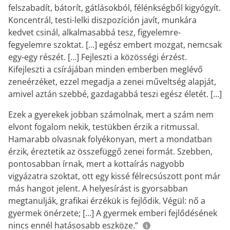
felszabadít, bátorít, gátlásokból, félénkségből kigyógyít.
Koncentrál, testi-lelki diszpozíción javít, munkára
kedvet csinál, alkalmasabbá tesz, figyelemre-
fegyelemre szoktat. […] egész embert mozgat, nemcsak
egy-egy részét. […] Fejleszti a közösségi érzést.
Kifejleszti a csírájában minden emberben meglévő
zeneérzéket, ezzel megadja a zenei műveltség alapját,
amivel aztán szebbé, gazdagabbá teszi egész életét. […]
Ezek a gyerekek jobban számolnak, mert a szám nem
elvont fogalom nekik, testükben érzik a ritmussal.
Hamarabb olvasnak folyékonyan, mert a mondatban
érzik, éreztetik az összefüggő zenei formát. Szebben,
pontosabban írnak, mert a kottaírás nagyobb
vigyázatra szoktat, ott egy kissé félrecsúszott pont már
más hangot jelent. A helyesírást is gyorsabban
megtanulják, grafikai érzékük is fejlődik. Végül: nő a
gyermek önérzete; […] A gyermek emberi fejlődésének
nincs ennél hatásosabb eszköze.”