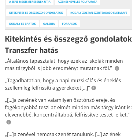
TANÁROKNAK
KODÁLY ZENEPEDAGÓGIAI
A ZENE MEGISMERÉSÉNEK ÚTJA
A ZENEI NEVELÉS FOLYAMATA
Tanítási segédanyagok, könyvek
KONCEPCIÓJA A XXI. SZÁZAD
KITEKINTÉS ÉS ÖSSZEGZŐ GONDOLATOK
KODÁLY ZOLTÁN SZERTEÁGAZÓ ÉLETMŰVE
PERSPEKTÍVÁJÁBAN
Kodály Zoltán írásai, beszédei,
KODÁLY ÉS BARTÓK
GALÉRIA
FORRÁSOK
nyilatkozatai alapján
Kitekintés és összegző gondolatok
Transzfer hatás
„Általános tapasztalat, hogy ezek az iskolák minden
más tárgyból is jobb eredményt mutatnak föl.”
„Tagadhatatlan, hogy a napi muzsikálás és éneklés
szellemileg felfrissíti a gyerekeket[…]”
„[…]a zenének van valamilyen ösztönző ereje, és
fogékonyabbá teszi az elmét minden más tárgy iránt is:
elevenebbé, koncentráltabbá, felfrissítve testet-lelket.”
„[…]a zenével nemcsak zenét tanulunk. […] az ének